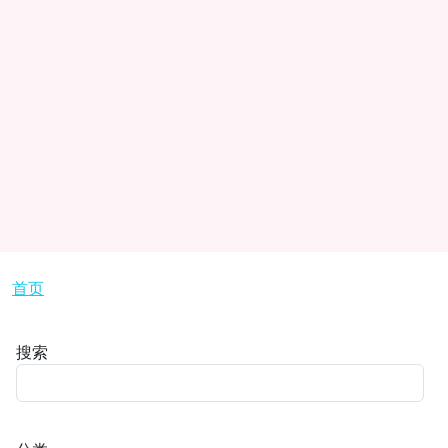
面包屑
首页
搜索