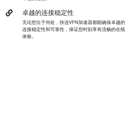
卓越的连接稳定性
无论您位于何处，快连VPN加速器都能确保卓越的
连接稳定性和可靠性，保证您时刻享有流畅的在线
体验。
多语言界面
您可以访问快连VPN加速器的多语言界面，根据您
的语言偏好随时切换语言。
顶级加密技术
快连VPN加速器 使用最先进的AES 256位加密，保
障数据的安全和强大保护。
卓越的泄漏防护
快连VPN加速器的强大泄漏保护功能已默认启用，
确保您的隐私和安全得到妥善保护。